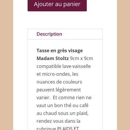
Ajouter au panier
en
grès
visage
Madam
Description
Stoltz
Tasse en grès visage
Madam Stoltz
9cm x 9cm
compatible lave-vaisselle
et micro-ondes, les
nuances de couleurs
peuvent légèrement
varier. Et comme rien ne
vaut un bon thé ou café
au chaud sous un plaid,
rendez vous dans la
rubrique
PLAIDS ET