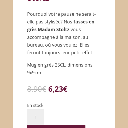
Pourquoi votre pause ne serait-
elle pas stylisée? Nos
tasses en
grès
Madam Stoltz
vous
accompagne à la maison, au
bureau, où vous voulez! Elles
feront toujours leur petit effet.
Mug en grès 25CL, dimensions
9x9cm.
Le
Le
8,90
€
6,23
€
prix
prix
initial
actuel
En stock
était :
est :
quantité
8,90€.
6,23€.
de
Tasse