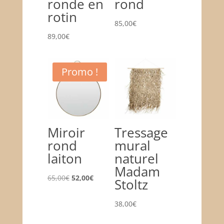
ronde en
rond
rotin
85,00
€
89,00
€
Promo !
Miroir
Tressage
rond
mural
laiton
naturel
Madam
Le
Le
65,00
€
52,00
€
Stoltz
prix
prix
initial
actuel
38,00
€
était :
est :