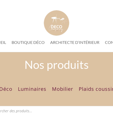
EIL
BOUTIQUE DÉCO
ARCHITECTE D’INTÉRIEUR
CO
Nos produits
Déco
Luminaires
Mobilier
Plaids coussi
e