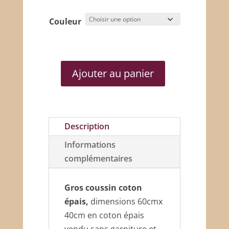
Couleur
Ajouter au panier
quantité
de
Gros
coussin
Description
coton
Informations
épais
complémentaires
Gros coussin coton
épais,
dimensions 60cmx
40cm en coton épais
vendu sans garniture et