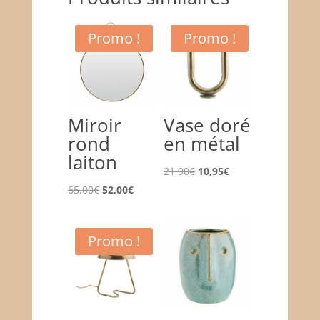
Promo !
Promo !
Miroir
Vase doré
rond
en métal
laiton
Le
Le
21,90
€
10,95
€
Le
Le
prix
prix
65,00
€
52,00
€
prix
prix
initial
actuel
initial
actuel
était :
est :
Promo !
était :
est :
21,90€.
10,95€.
65,00€.
52,00€.