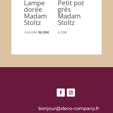
Lampe
Petit pot
dorée
grès
Madam
Madam
Stoltz
Stoltz
Le
Le
124,00
€
86,80
€
6,50
€
prix
prix
initial
actuel
était :
est :
124,00€.
86,80€.
bonjour@deco-company.fr