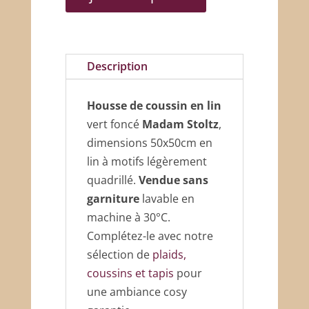
de
coussin
en
lin
Description
Madam
stoltz
Housse de coussin en lin
vert foncé
Madam Stoltz
,
dimensions 50x50cm en
lin à motifs légèrement
quadrillé.
Vendue sans
garniture
lavable en
machine à 30°C.
Complétez-le avec notre
sélection de
plaids,
coussins et tapis
pour
une ambiance cosy