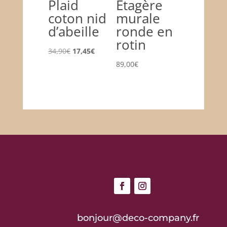
Plaid
Etagère
coton nid
murale
d’abeille
ronde en
rotin
Le
Le
34,90
€
17,45
€
prix
prix
89,00
€
initial
actuel
était :
est :
34,90€.
17,45€.
bonjour@deco-company.fr