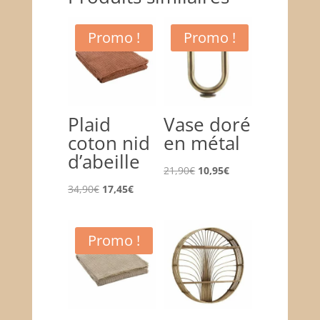
Promo !
Promo !
Plaid
Vase doré
coton nid
en métal
d’abeille
Le
Le
21,90
€
10,95
€
Le
Le
prix
prix
34,90
€
17,45
€
prix
prix
initial
actuel
initial
actuel
était :
est :
Promo !
était :
est :
21,90€.
10,95€.
34,90€.
17,45€.