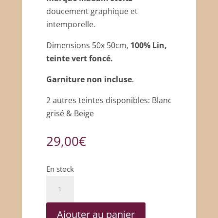
doucement graphique et
intemporelle.
Dimensions 50x 50cm,
100% Lin,
teinte vert foncé.
Garniture non incluse
.
2 autres teintes disponibles: Blanc
grisé & Beige
29,00
€
En stock
quantité
de
Housse
Ajouter au panier