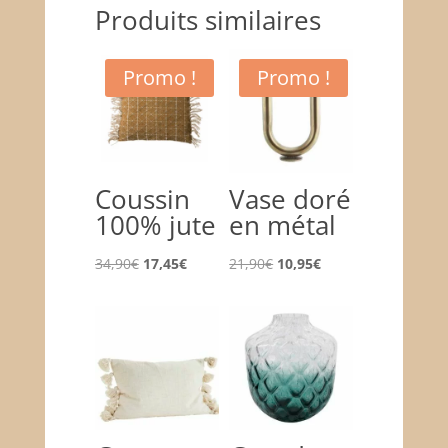
Produits similaires
Promo !
Promo !
Coussin
Vase doré
100% jute
en métal
Le
Le
Le
Le
34,90
€
17,45
€
21,90
€
10,95
€
prix
prix
prix
prix
initial
actuel
initial
actuel
était :
est :
était :
est :
34,90€.
17,45€.
21,90€.
10,95€.