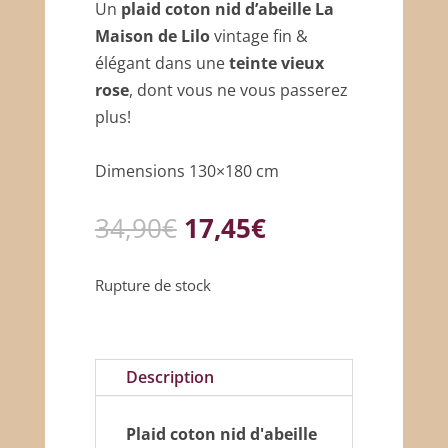
Un
plaid coton nid d’abeille
La
Maison de Lilo
vintage fin &
élégant dans une
teinte vieux
rose
, dont vous ne vous passerez
plus!
Dimensions 130×180 cm
Le
Le
34,90
€
17,45
€
prix
prix
initial
actuel
Rupture de stock
était :
est :
34,90€.
17,45€.
Description
Plaid coton nid d'abeille