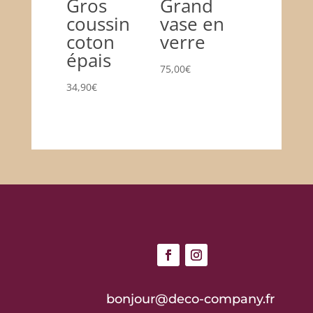
Gros
Grand
coussin
vase en
coton
verre
épais
75,00
€
34,90
€
bonjour@deco-company.fr