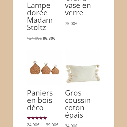
Lampe
vase en
dorée
verre
Madam
75,00
€
Stoltz
Le
Le
124,00
€
86,80
€
prix
prix
initial
actuel
était :
est :
124,00€.
86,80€.
Paniers
Gros
en bois
coussin
déco
coton
épais
Note
Plage
24,90
€
–
39,00
€
34,90
€