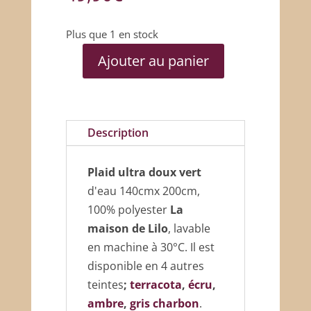
Plus que 1 en stock
Ajouter au panier
quantité
de
Plaid
ultra
Description
doux
vert
Plaid ultra doux vert
d'eau 140cmx 200cm,
100% polyester
La
maison de Lilo
, lavable
en machine à 30°C. Il est
disponible en 4 autres
teintes
;
terracota
,
écru
,
ambre
,
gris charbon
.