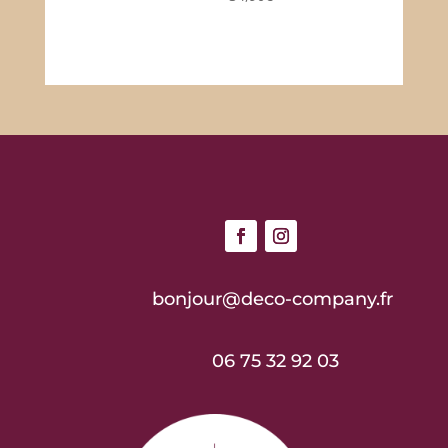
5.00
sur 5
de
prix :
24,90€
à
39,00€
bonjour@deco-company.fr
06 75 32 92 03