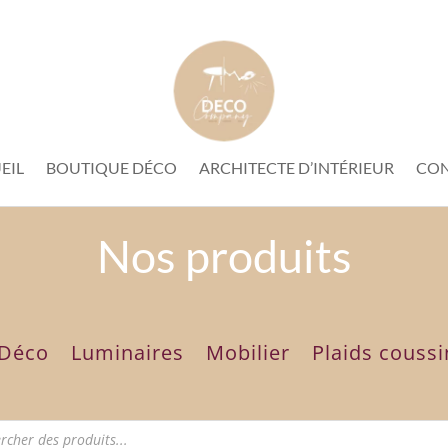
EIL
BOUTIQUE DÉCO
ARCHITECTE D’INTÉRIEUR
CO
Nos produits
Déco
Luminaires
Mobilier
Plaids coussi
e