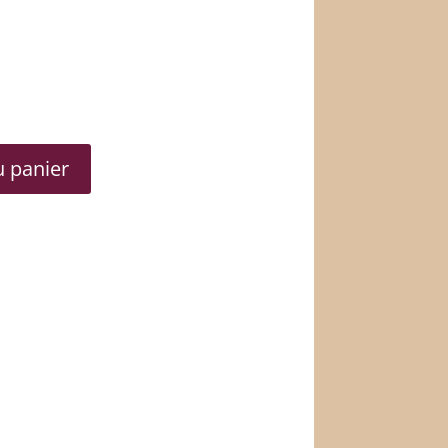
e
ix
tuel
t :
u panier
,40€.