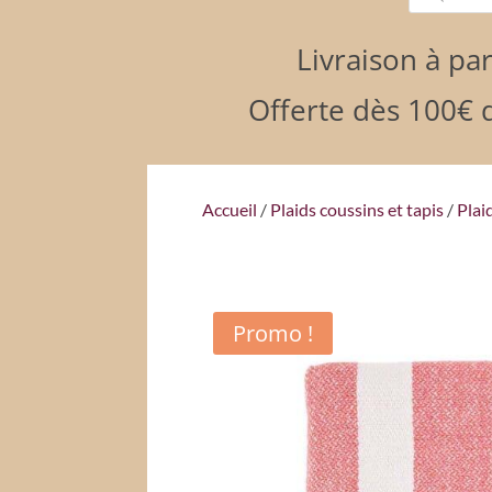
produits
Livraison à par
Offerte dès 100€ d
Accueil
/
Plaids coussins et tapis
/
Plai
Promo !