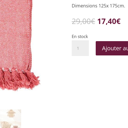
Dimensions 125x 175cm.
Le
L
29,00
€
17,40
€
prix
pr
initial
ac
En stock
était :
es
quantité
Ajouter a
29,00€.
17
de
Plaid
bohème
Madam
Stoltz