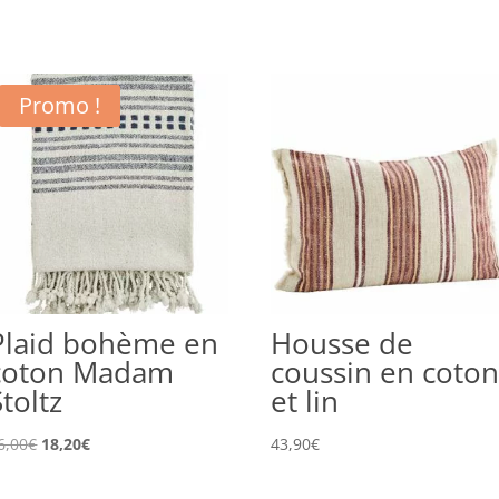
Promo !
Plaid bohème en
Housse de
coton Madam
coussin en coton
Stoltz
et lin
Le
Le
6,00
€
18,20
€
43,90
€
prix
prix