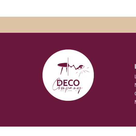
initial
actuel
était :
est :
26,00€.
18,20€.