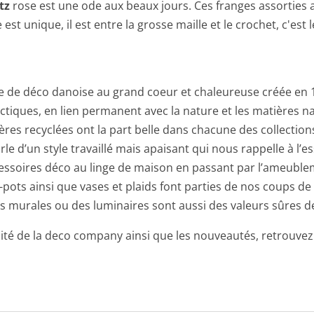
tz
rose est une ode aux beaux jours. Ces franges assorties
e est unique, il est entre la grosse maille et le crochet, c'e
 de déco danoise au grand coeur et chaleureuse créée en 1
ectiques, en lien permanent avec la nature et les matières nat
matières recyclées ont la part belle dans chacune des collect
 d’un style travaillé mais apaisant qui nous rappelle à l’ess
ccessoires déco au linge de maison en passant par l’ameubleme
-pots ainsi que vases et plaids font parties de nos coups d
res murales ou des luminaires sont aussi des valeurs sûres de
alité de la deco company ainsi que les nouveautés, retrouve