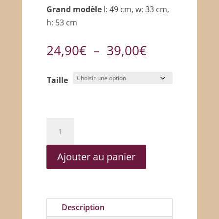
Grand modèle
l: 49 cm, w: 33 cm,
h: 53 cm
Plage
24,90
€
–
39,00
€
de
prix :
Taille
24,90€
à
39,00€
quantité
de
Paniers
Ajouter au panier
en
bois
déco
Description