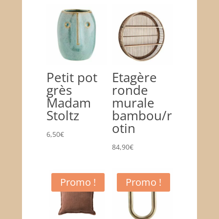
Petit pot
Etagère
grès
ronde
Madam
murale
Stoltz
bambou/r
otin
6,50
€
84,90
€
Promo !
Promo !