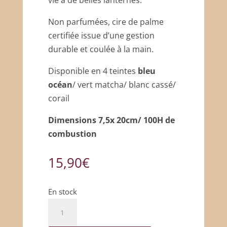
vie à de belles lanternes.
Non parfumées, cire de palme
certifiée issue d’une gestion
durable et coulée à la main.
Disponible en 4 teintes
bleu
océan
/ vert matcha/ blanc cassé/
corail
Dimensions 7,5x 20cm/ 100H de
combustion
15,90
€
En stock
quantité
de