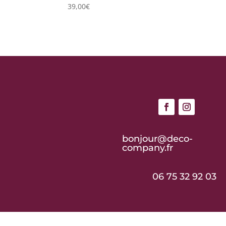
39,00
€
bonjour@deco-
company.fr
06 75 32 92 03