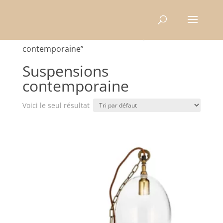
Recherche
de
produits
Accueil
/ Produits identifiés “Suspensions
contemporaine”
Suspensions
contemporaine
Voici le seul résultat