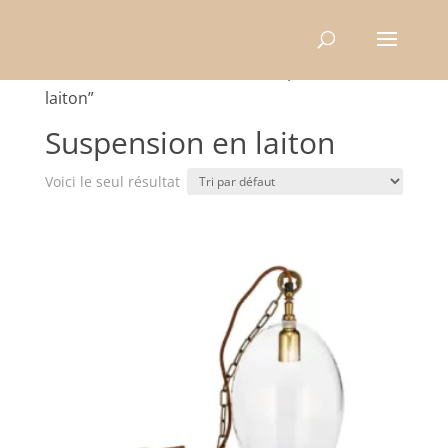
Recherche
de
produits
Accueil
/ Produits identifiés “Suspension en
laiton”
Suspension en laiton
Voici le seul résultat