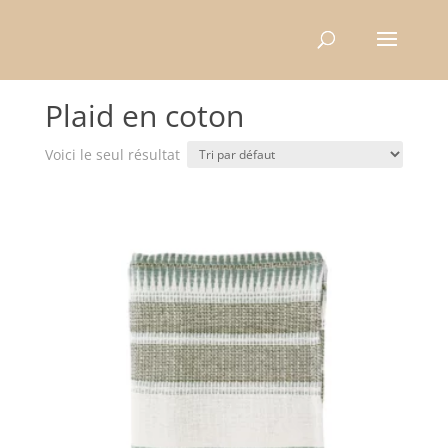
Recherche
de
produits
Accueil
/ Produits identifiés “Plaid en coton”
Plaid en coton
Voici le seul résultat