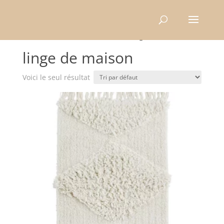
Recherche
de
produits
Accueil
/ Produits identifiés “linge de maison”
linge de maison
Voici le seul résultat