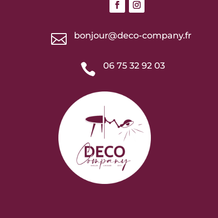
bonjour@deco-company.fr

06 75 32 92 03
