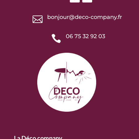
bonjour@deco-company.fr

06 75 32 92 03

La Déco company