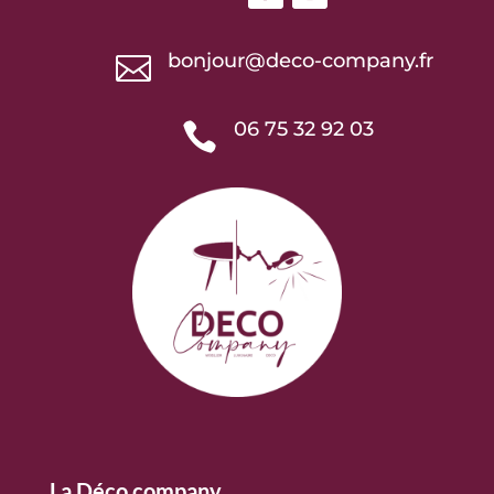
bonjour@deco-company.fr

06 75 32 92 03

La Déco company