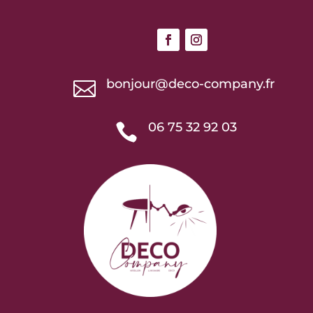
bonjour@deco-company.fr

06 75 32 92 03
