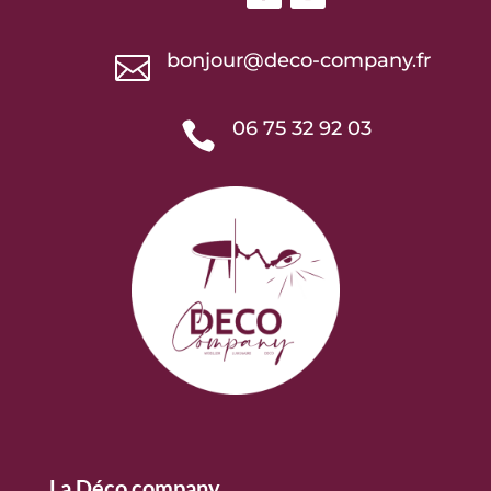
bonjour@deco-company.fr

06 75 32 92 03

La Déco company