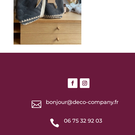
bonjour@deco-company.fr

06 75 32 92 03
