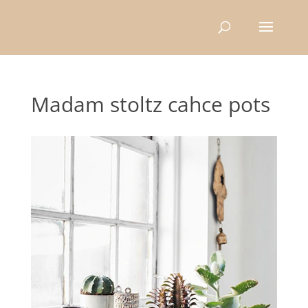
Recherche
de
produits
Madam stoltz cahce pots