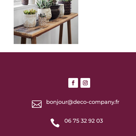
bonjour@deco-company.fr

06 75 32 92 03
