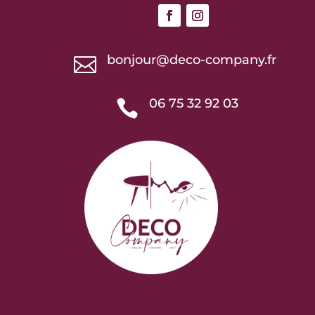
bonjour@deco-company.fr

06 75 32 92 03
