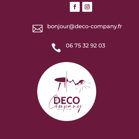
bonjour@deco-company.fr

06 75 32 92 03
