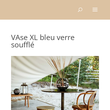
Recherche
de
produits
VAse XL bleu verre
soufflé