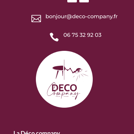
bonjour@deco-company.fr

06 75 32 92 03

La Déco company